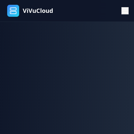
ViVuCloud